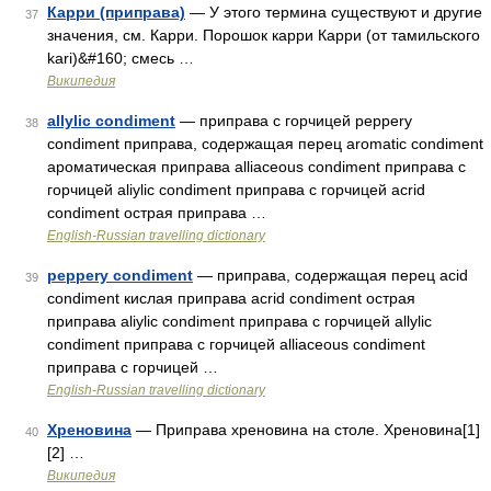
Карри (приправа)
— У этого термина существуют и другие
37
значения, см. Карри. Порошок карри Карри (от тамильского
kari)&#160; смесь …
Википедия
allylic condiment
— приправа с горчицей peppery
38
condiment приправа, содержащая перец aromatic condiment
ароматическая приправа alliaceous condiment приправа с
горчицей aliylic condiment приправа с горчицей acrid
condiment острая приправа …
English-Russian travelling dictionary
peppery condiment
— приправа, содержащая перец acid
39
condiment кислая приправа acrid condiment острая
приправа aliylic condiment приправа с горчицей allylic
condiment приправа с горчицей alliaceous condiment
приправа с горчицей …
English-Russian travelling dictionary
Хреновина
— Приправа хреновина на столе. Хреновина[1]
40
[2] …
Википедия