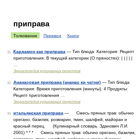
приправа
Толкование
Перевод
Книги
Кардамон как приправа
— Тип блюда: Категория: Рецепт
31
приготовления: В текущей категории (О пряностях): | | | | |
…
Энциклопедия кулинарных рецептов
Ананасовая приправа (ананас ки чатни)
— Тип блюда:
32
Категория: Время приготовления (минуты): 4 Продукты:
Рецепт приготовления …
Энциклопедия кулинарных рецептов
итальянская приправа
— Смесь пряных трав: обычно
33
орегано, базилик, розмарин, тмин, шалфей, майоран и
красный перец. (Кулинарный словарь. Зданович Л.И.
2001) * * * Смесь пряных трав: обычно орегано, базилик,