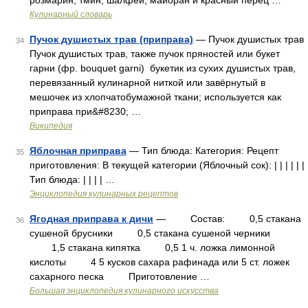
розмарин, тмин, шалфей, майоран и красный перец …
Кулинарный словарь
Пучок душистых трав (приправа)
— Пучок душистых трав
34
Пучок душистых трав, также пучок пряностей или букет
гарни (фр. bouquet garni) букетик из сухих душистых трав,
перевязанный кулинарной ниткой или завёрнутый в
мешочек из хлопчатобумажной ткани; используется как
приправа при&#8230; …
Википедия
Яблочная приправа
— Тип блюда: Категория: Рецепт
35
приготовления: В текущей категории (Яблочный сок): | | | | | |
Тип блюда: | | | | …
Энциклопедия кулинарных рецептов
Ягодная приправа к дичи
— Состав: 0,5 стакана
36
сушеной брусники 0,5 стакана сушеной черники
1,5 стакана кипятка 0,5 1 ч. ложка лимонной
кислоты 4 5 кусков сахара рафинада или 5 ст. ложек
сахарного песка Приготовление …
Большая энциклопедия кулинарного искусства